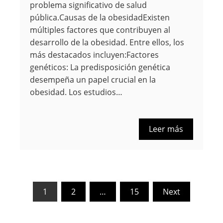
problema significativo de salud
pública.Causas de la obesidadExisten
múltiples factores que contribuyen al
desarrollo de la obesidad. Entre ellos, los
más destacados incluyen:Factores
genéticos: La predisposición genética
desempeña un papel crucial en la
obesidad. Los estudios…
Leer más
Paginación
1
2
…
15
Next
de