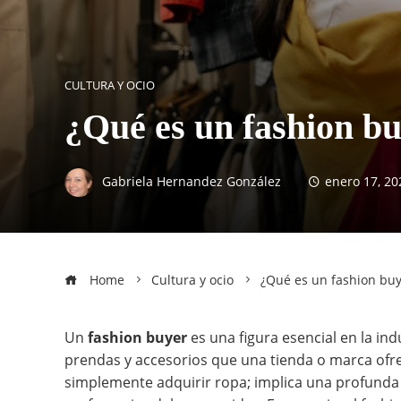
CULTURA Y OCIO
¿Qué es un fashion b
Gabriela Hernandez González
enero 17, 20
Home
Cultura y ocio
¿Qué es un fashion buy
Un
fashion buyer
es una figura esencial en la in
prendas y accesorios que una tienda o marca ofrec
simplemente adquirir ropa; implica una profunda 