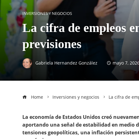
INVERSIONES Y NEGOCIOS
La cifra de empleos e
previsiones
Gabriela Hernandez González
mayo 7, 202
Home
Inversiones y negocios
La cifra de em
La economía de Estados Unidos creó nuevamente
aportando una señal de estabilidad en medio
tensiones geopolíticas, una inflación persisten