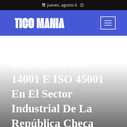
jueves, agosto 6
RESPONSABILIDAD SOCIAL
Estándares ISO
14001 E ISO 45001
En El Sector
Industrial De La
República Checa