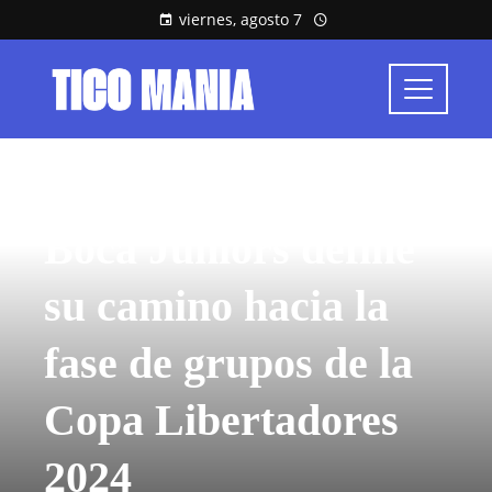
viernes, agosto 7
CULTURA Y OCIO
Boca Juniors define
su camino hacia la
fase de grupos de la
Copa Libertadores
2024