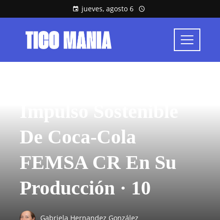
jueves, agosto 6
INVERSIONES Y NEGOCIOS
Impulso Sostenible
De Coca-Cola
FEMSA CR En Su
Producción · 10
Gabriela Hernandez González