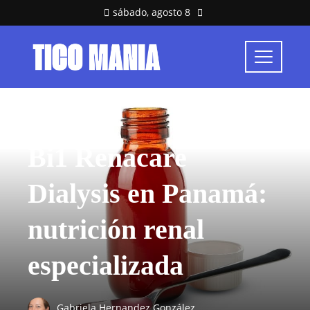
sábado, agosto 8
SALUD
Bi1 Renacare
Dialysis en Panamá:
nutrición renal
especializada
Gabriela Hernandez González