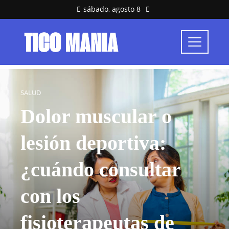
sábado, agosto 8
SALUD
Dolor muscular o
lesión deportiva:
¿cuándo consultar
con los
fisioterapeutas de