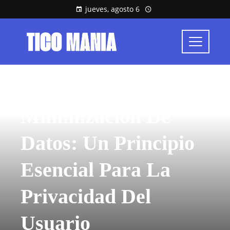
jueves, agosto 6
INVERSIONES Y NEGOCIOS
Minimización De
Datos: Un Principio
Esencial Para La
Privacidad Del
Usuario