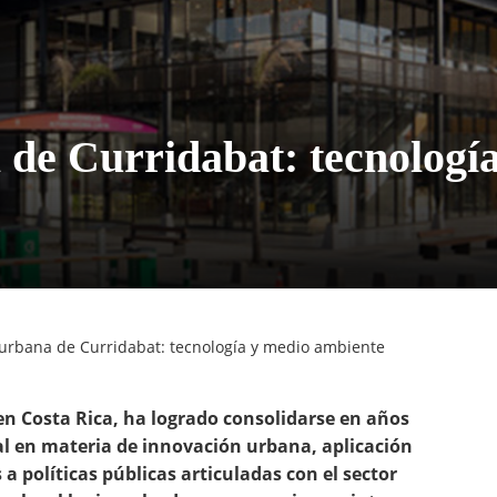
 de Curridabat: tecnologí
 urbana de Curridabat: tecnología y medio ambiente
 en Costa Rica, ha logrado consolidarse en años
l en materia de innovación urbana, aplicación
a políticas públicas articuladas con el sector