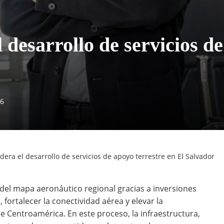
 desarrollo de servicios de
26
idera el desarrollo de servicios de apoyo terrestre en El Salvador
del mapa aeronáutico regional gracias a inversiones
fortalecer la conectividad aérea y elevar la
e Centroamérica. En este proceso, la infraestructura,