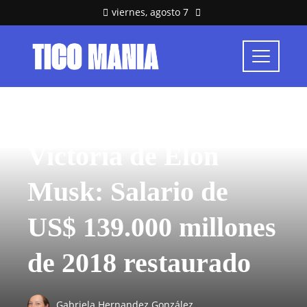
viernes, agosto 7
INVERSIONES Y NEGOCIOS
Victoria de Elon
Musk: Salario de
US$ 139.000 millones
de 2018 restaurado
Gabriela Hernandez González