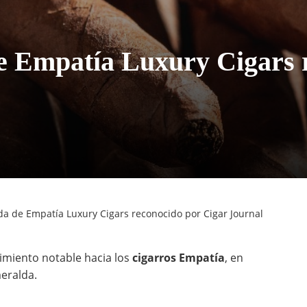
 Empatía Luxury Cigars r
a de Empatía Luxury Cigars reconocido por Cigar Journal
imiento notable hacia los
cigarros Empatía
, en
meralda.