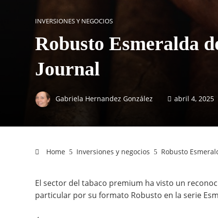
INVERSIONES Y NEGOCIOS
Robusto Esmeralda de
Journal
Gabriela Hernandez González
abril 4, 2025
Home
Inversiones y negocios
Robusto Esmerald
El sector del tabaco premium ha visto un reconoc
particular por su formato Robusto en la serie Es