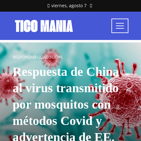
viernes, agosto 7
RESPONSABILIDAD SOCIAL
Respuesta de China
al virus transmitido
por mosquitos con
métodos Covid y
advertencia de EE.