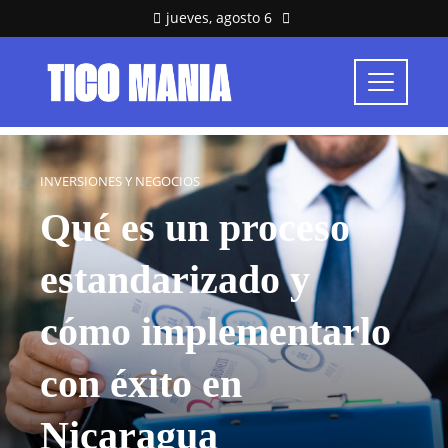
jueves, agosto 6
INVERSIONES Y NEGOCIOS
Qué es un proceso
estandarizado y
cómo implementarlo
con éxito en
Nicaragua