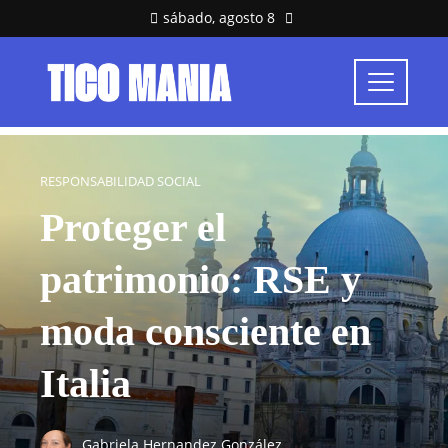
sábado, agosto 8
RESPONSABILIDAD SOCIAL
Proteger el
patrimonio: RSE y
moda consciente en
Italia
Gabriela Hernandez González