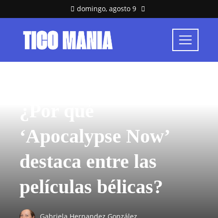
domingo, agosto 9
CULTURA Y OCIO
¿Por qué
‘Apocalypse Now’
destaca entre las
películas bélicas?
Gabriela Hernandez González