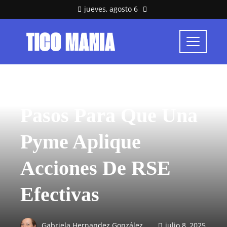
jueves, agosto 6
RESPONSABILIDAD SOCIAL
Pasos Para Que Una
Pyme Aplique
Acciones De RSE
Efectivas
Gabriela Hernandez González
julio 8, 2025