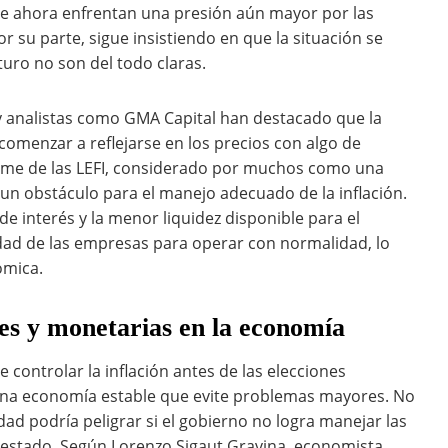
ue ahora enfrentan una presión aún mayor por las
por su parte, sigue insistiendo en que la situación se
turo no son del todo claras.
 y analistas como GMA Capital han destacado que la
comenzar a reflejarse en los precios con algo de
arme de las LEFI, considerado por muchos como una
n obstáculo para el manejo adecuado de la inflación.
de interés y la menor liquidez disponible para el
ad de las empresas para operar con normalidad, lo
ómica.
ales y monetarias en la economía
 controlar la inflación antes de las elecciones
 una economía estable que evite problemas mayores. No
dad podría peligrar si el gobierno no logra manejar las
l estado. Según Lorenzo Sigaut Gravina, economista