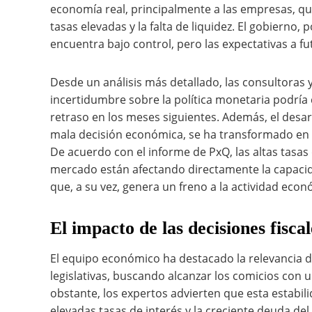
economía real, principalmente a las empresas, q
tasas elevadas y la falta de liquidez. El gobierno, 
encuentra bajo control, pero las expectativas a fu
Desde un análisis más detallado, las consultoras
incertidumbre sobre la política monetaria podría 
retraso en los meses siguientes. Además, el des
mala decisión económica, se ha transformado en u
De acuerdo con el informe de PxQ, las altas tasas 
mercado están afectando directamente la capacid
que, a su vez, genera un freno a la actividad econ
El impacto de las decisiones fisc
El equipo económico ha destacado la relevancia de
legislativas, buscando alcanzar los comicios con
obstante, los expertos advierten que esta estabili
elevadas tasas de interés y la creciente deuda de