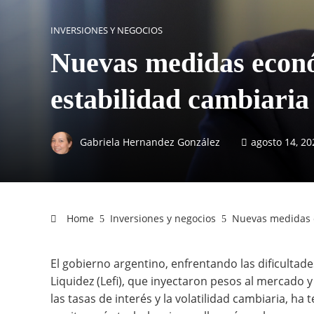
INVERSIONES Y NEGOCIOS
Nuevas medidas econó
estabilidad cambiaria 
Gabriela Hernandez González
agosto 14, 20
Home
Inversiones y negocios
Nuevas medidas e
El gobierno argentino, enfrentando las dificultade
Liquidez (Lefi), que inyectaron pesos al mercado
las tasas de interés y la volatilidad cambiaria, ha