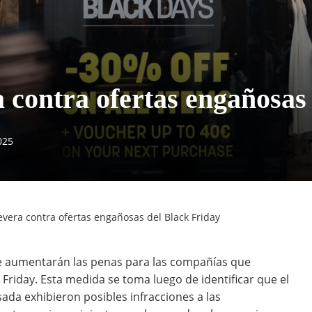
contra ofertas engañosas 
025
vera contra ofertas engañosas del Black Friday
e aumentarán las penas para las compañías que
Friday. Esta medida se toma luego de identificar que el
da exhibieron posibles infracciones a las