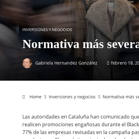
INVERSIONES Y NEGOCIOS
Normativa más severa 
Gabriela Hernandez González
febrero 18, 2
Home
Inversiones y negocios
Normativa más se
Las autoridades en Cataluña han comunicado qu
realicen promociones engañosas durante el Black 
77% de las empresas revisadas en la campaña pasa