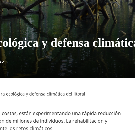
lógica y defensa climática
25
a ecológica y defensa climática del litoral
s costas, están experimentando una rápida reducción
ón de millones de individuos. La rehabilitación y
te los retos climáticos.