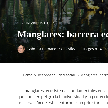
RESPONSABILIDAD SOCIAL
Manglares: barrera eco
Gabriela Hernandez González
agosto 14, 20
Home
Responsabilidad social
Manglares: barrer
Los manglares, ecosistemas fundamentales en la
que pone en peligro la biodiversidad y la protecci
preservación de estos entornos son prioritarias an