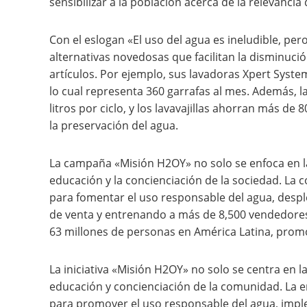
sensibilizar a la población acerca de la relevancia
Con el eslogan «El uso del agua es ineludible, per
alternativas novedosas que facilitan la disminució
artículos. Por ejemplo, sus lavadoras Xpert Syste
lo cual representa 360 garrafas al mes. Además, l
litros por ciclo, y los lavavajillas ahorran más d
la preservación del agua.
La campaña «Misión H2OY» no solo se enfoca en la
educación y la concienciación de la sociedad. La 
para fomentar el uso responsable del agua, desp
de venta y entrenando a más de 8,500 vendedores e
63 millones de personas en América Latina, promo
La iniciativa «Misión H2OY» no solo se centra en l
educación y concienciación de la comunidad. La 
para promover el uso responsable del agua, imp