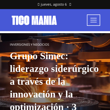
jueves, agosto 6
INVERSIONES Y NEGOCIOS
Grupo Simec:
liderazgo siderúrgico
a través de la
innovación y la
optimización · 3