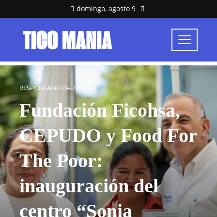
domingo, agosto 9
RESPONSABILIDAD SOCIAL
Fundación Ficohsa,
CEPUDO y Food For
The Poor:
inauguración del
centro “Sonia