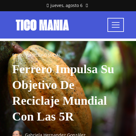
jueves, agosto 6
RESPONSABILIDAD SOCIAL
Ferrero Impulsa Su
Objetivo De
Reciclaje Mundial
Con Las 5R
Gabriela Hernandez González