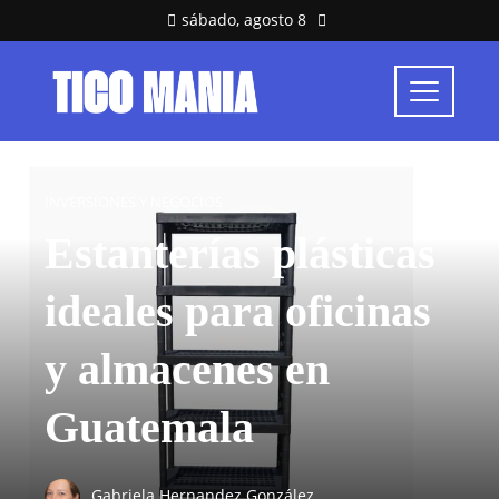
sábado, agosto 8
INVERSIONES Y NEGOCIOS
Estanterías plásticas
ideales para oficinas
y almacenes en
Guatemala
Gabriela Hernandez González