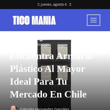
jueves, agosto 6
INVERSIONES Y NEGOCIOS
Encuentra Armario
Plástico Al Mayor
Ideal Para Tu
Mercado En Chile
Gabriela Hernandez González