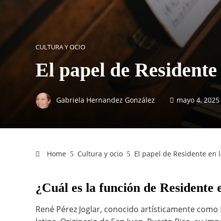
CULTURA Y OCIO
El papel de Residente
Gabriela Hernandez González
mayo 4, 2025
Home
Cultura y ocio
El papel de Residente en 
¿Cuál es la función de Residente
René Pérez Joglar, conocido artísticamente como 