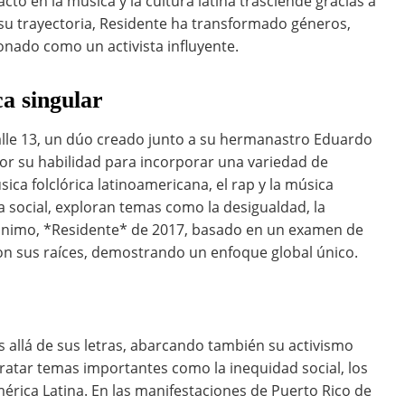
acto en la música y la cultura latina trasciende gracias a
e su trayectoria, Residente ha transformado géneros,
ionado como un activista influyente.
ca singular
alle 13, un dúo creado junto a su hermanastro Eduardo
or su habilidad para incorporar una variedad de
ica folclórica latinoamericana, el rap y la música
ca social, exploran temas como la desigualdad, la
omónimo, *Residente* de 2017, basado en un examen de
con sus raíces, demostrando un enfoque global único.
s allá de sus letras, abarcando también su activismo
tratar temas importantes como la inequidad social, los
mérica Latina. En las manifestaciones de Puerto Rico de