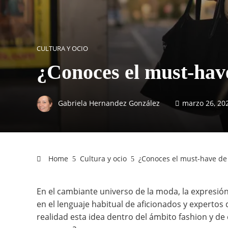
CULTURA Y OCIO
¿Conoces el must-hav
Gabriela Hernandez González
marzo 26, 20
Home
Cultura y ocio
¿Conoces el must-have d
En el cambiante universo de la moda, la expresió
en el lenguaje habitual de aficionados y expertos
realidad esta idea dentro del ámbito fashion y de