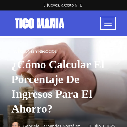
jueves, agosto 6
INVERSIONES Y NEGOCIOS
¿Cómo Calcular El
Porcentaje De
Ingresos Para El
Ahorro?
Gabriela Hernandez González
julio 3, 2025