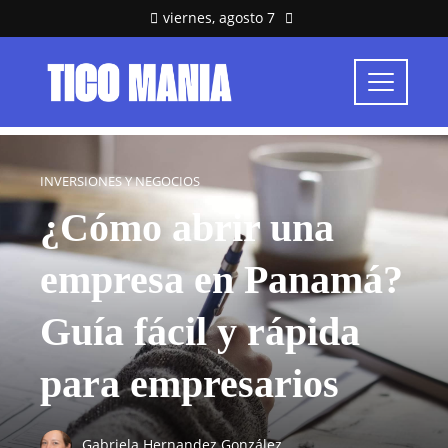
viernes, agosto 7
INVERSIONES Y NEGOCIOS
¿Cómo abrir una
empresa en Panamá?
Guía fácil y rápida
para empresarios
Gabriela Hernandez González