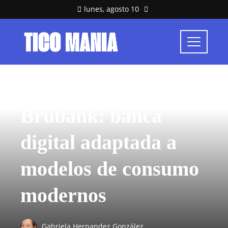
lunes, agosto 10
INVERSIONES Y NEGOCIOS
Brubank: banca
digital adaptada a
modelos de consumo
modernos
Gabriela Hernandez González